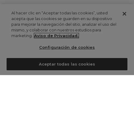
Al hacer clic en “Aceptar todas las cookies”, usted
acepta que las cookies se guarden en su dispositivo
para mejorar la navegación del sitio, analizar el uso del
mismo, y colaborar con nuestros estudios para
marketing.
Aviso de Privacidad.
Configuración de cookies
Aceptar todas las cookies
0