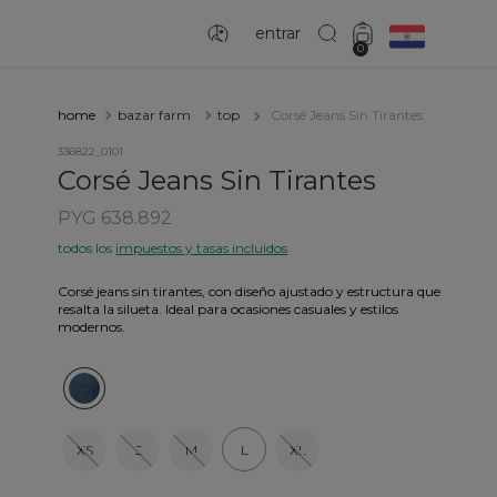
entrar
0
bazar farm
top
Corsé Jeans Sin Tirantes
336822_0101
Corsé Jeans Sin Tirantes
PYG 638.892
todos los
impuestos y tasas incluidos
Corsé jeans sin tirantes, con diseño ajustado y estructura que
resalta la silueta. Ideal para ocasiones casuales y estilos
modernos.
XS
S
M
L
XL