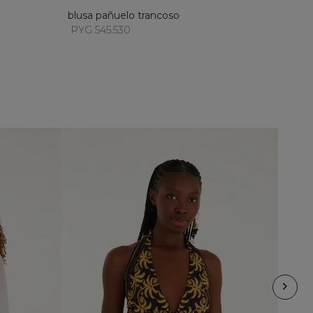
blusa pañuelo trancoso
PYG 545.530