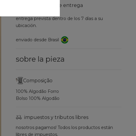
información de entrega
entrega prevista dentro de los 7 días a su
ubicación.
enviado desde Brasil
sobre la pieza
Composição
100% Algodão Forro
Bolso 100% Algodão
impuestos y tributos libres
nosotros pagamos! Todos los productos están
libres de impuestos.