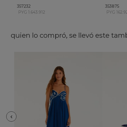
357232
353875
PYG 1.643.912
PYG 162.9
quien lo compró, se llevó este tam