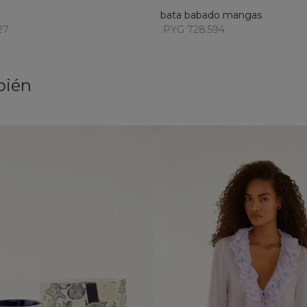
bata babado mangas
27
PYG 728.594
bién