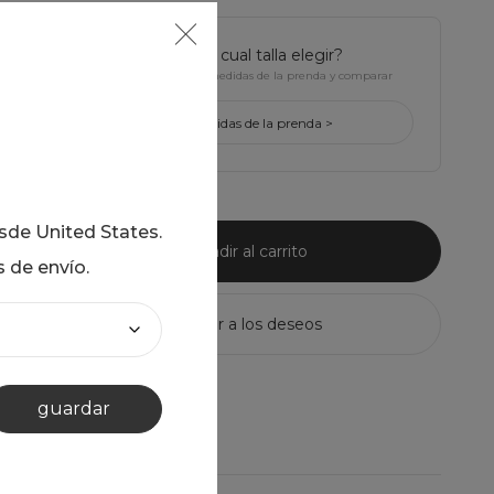
¿tienes dudas de cual talla elegir?
Haz click para ver Las medidas de la prenda y comparar
con la tuya
ver medidas de la prenda >
esde
United States
.
añadir al carrito
s de envío.
guardar