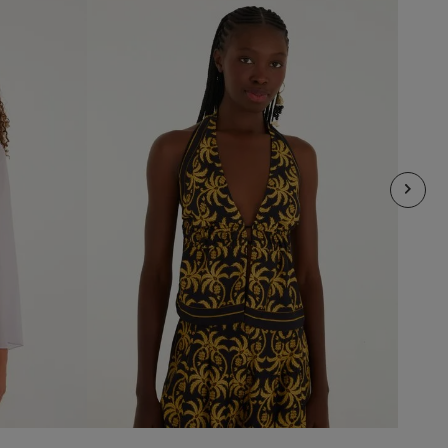
M
L
XL
añadir al carrito