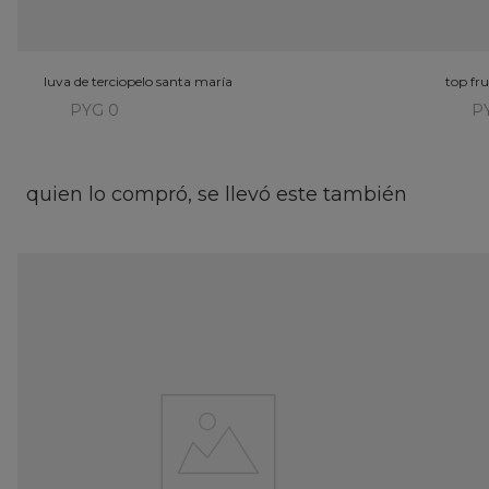
luva de terciopelo santa maría
top fru
PYG 0
P
quien lo compró, se llevó este también