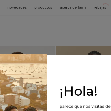
novedades
productos
acerca de farm
rebajas
¡Hola!
parece que nos visitas d