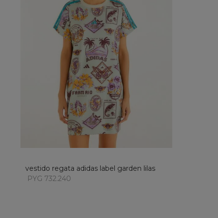
XS
añadir al carrito
vestido regata adidas label garden lilas
PYG 732.240