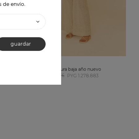
s de envío.
XS
guardar
añadir al carrito
pantalón cintura baja año nuevo
PYG 1.826.976
PYG 1.278.883