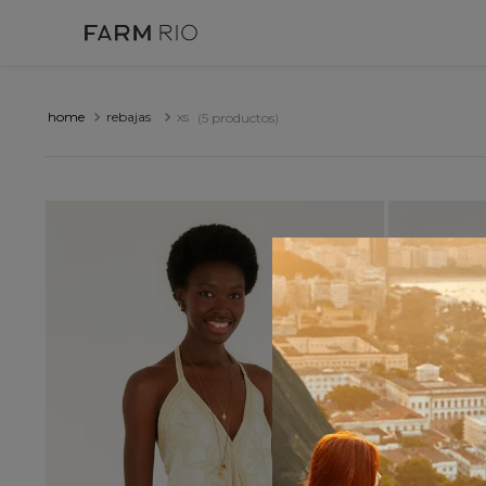
rebajas
xs
5
productos