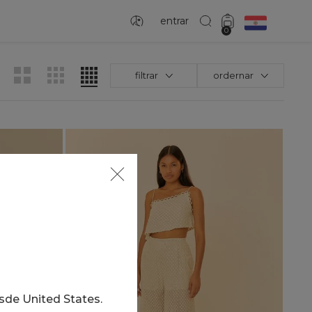
entrar
0
filtrar
ordernar
esde
United States
.