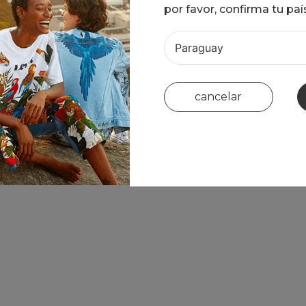
por favor, confirma tu paí
XS
S
L
XS
cancelar
añadir al carrito
añadir al carrito
ote reto
regata floral sicilia e
66
PYG 362.466