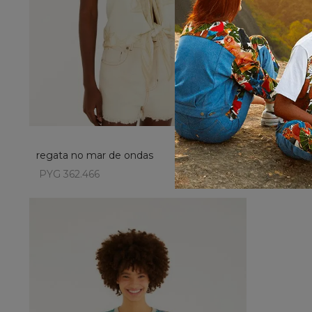
XS
XL
añadir al carrito
regata no mar de ondas
regata dec
PYG 362.466
PYG 362.4