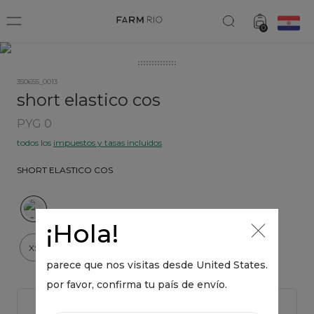
Short Elastico Cos
añadir
0
PYG 373
350655_0013
short elastico cos
PYG 0
todos los
impuestos y tasas incluidos
SHORT ELASTICO COS
¡Hola!
XS
S
M
L
XL
parece que nos visitas desde
United States
.
por favor, confirma tu país de envío.
¿tienes dudas de cual talla elegir?