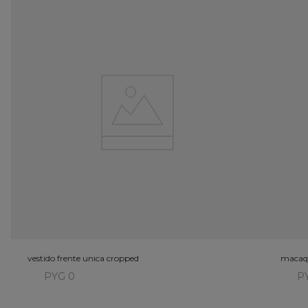
vestido frente unica cropped
macaqu
PYG 0
P