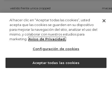
vestido frente unica cropped
macaqu
PYG 0
P
Al hacer clic en “Aceptar todas las cookies”, usted
acepta que las cookies se guarden en su dispositivo
para mejorar la navegación del sitio, analizar el uso del
registrate
mismo, y colaborar con nuestros estudios para
marketing.
Aviso de Privacidad.
manténgase al día de lo que ocurre aquí y obtenga un
15% de
descuento en su primera compra
. para más información
clique
Configuración de cookies
aqui
.
¿ayuda?
Aceptar todas las cookies
PYG 373
registro
al registrarse en Farm, acepta que sus datos personales sean
tratados con el fin de ofrecerle una experiencia personalizada en