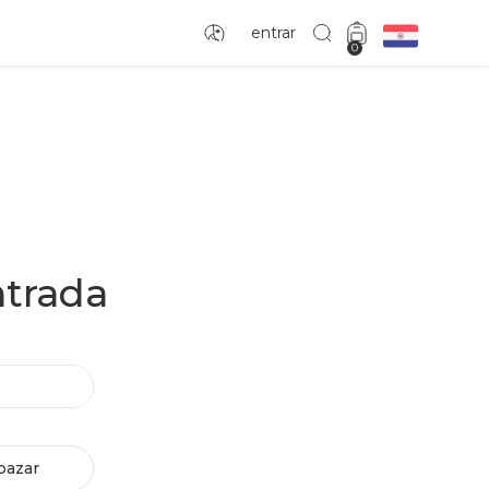
entrar
0
ntrada
bazar