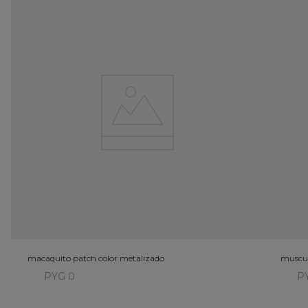
macaquito patch color metalizado
muscul
PYG 0
P