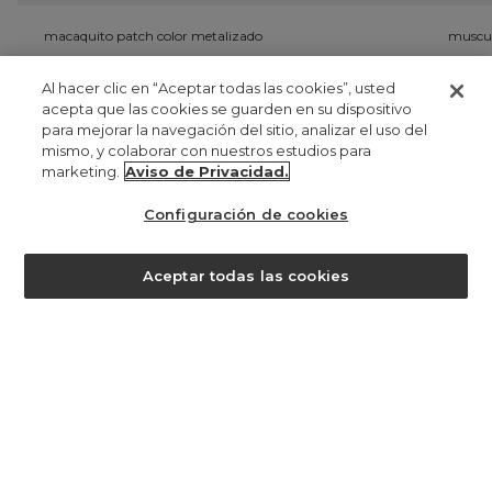
macaquito patch color metalizado
muscul
PYG 0
P
Al hacer clic en “Aceptar todas las cookies”, usted
acepta que las cookies se guarden en su dispositivo
para mejorar la navegación del sitio, analizar el uso del
registrate
mismo, y colaborar con nuestros estudios para
marketing.
Aviso de Privacidad.
manténgase al día de lo que ocurre aquí y obtenga un
15% de
descuento en su primera compra
. para más información
clique
Configuración de cookies
aqui
.
¿ayuda?
Aceptar todas las cookies
PYG 824
registro
al registrarse en Farm, acepta que sus datos personales sean
tratados con el fin de ofrecerle una experiencia personalizada en